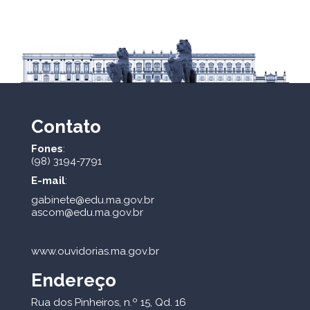
Contato
Fones
:
(98) 3194-7791
E-mail
:
gabinete@edu.ma.gov.br
ascom@edu.ma.gov.br
www.ouvidorias.ma.gov.br
Endereço
Rua dos Pinheiros, n.º 15, Qd. 16