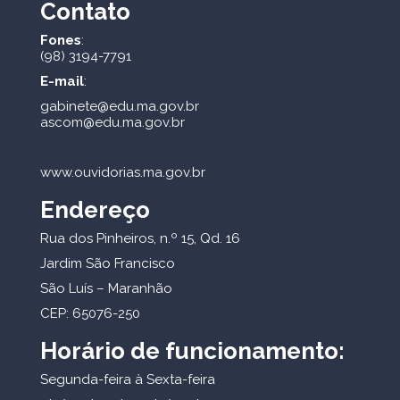
Contato
Fones
:
(98) 3194-7791
E-mail
:
gabinete@edu.ma.gov.br
ascom@edu.ma.gov.br
www.ouvidorias.ma.gov.br
Endereço
Rua dos Pinheiros, n.º 15, Qd. 16
Jardim São Francisco
São Luís – Maranhão
CEP: 65076-250
Horário de funcionamento:
Segunda-feira à Sexta-feira