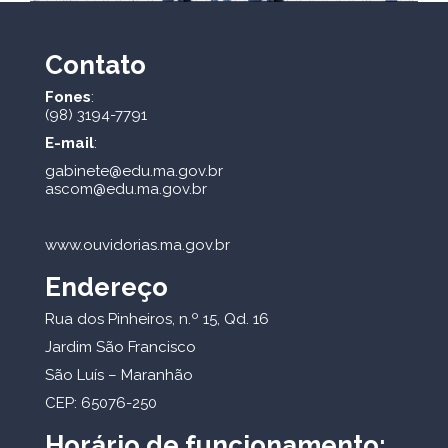
Contato
Fones
:
(98) 3194-7791
E-mail
:
gabinete@edu.ma.gov.br
ascom@edu.ma.gov.br
www.ouvidorias.ma.gov.br
Endereço
Rua dos Pinheiros, n.º 15, Qd. 16
Jardim São Francisco
São Luís – Maranhão
CEP: 65076-250
Horário de funcionamento: