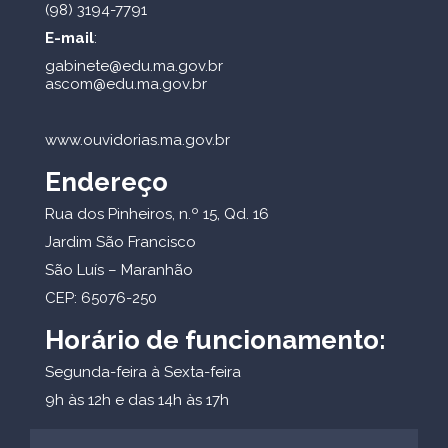
(98) 3194-7791
E-mail
:
gabinete@edu.ma.gov.br
ascom@edu.ma.gov.br
www.ouvidorias.ma.gov.br
Endereço
Rua dos Pinheiros, n.º 15, Qd. 16
Jardim São Francisco
São Luís – Maranhão
CEP: 65076-250
Horário de funcionamento:
Segunda-feira à Sexta-feira
9h às 12h e das 14h às 17h