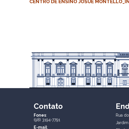
CENTRO DE ENSINO JOSUE MONTELLO_INE
Contato
En
Fones
:
Rua dos
(98) 3194-7791
Jardim
E-mail
: