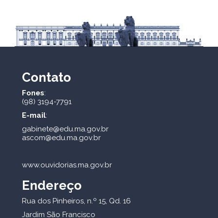
Contato
Fones
:
(98) 3194-7791
E-mail
:
gabinete@edu.ma.gov.br
ascom@edu.ma.gov.br
www.ouvidorias.ma.gov.br
Endereço
Rua dos Pinheiros, n.º 15, Qd. 16
Jardim São Francisco