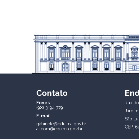
Contato
En
Fones
:
Rua dos
(98) 3194-7791
Jardim
E-mail
:
São Lu
gabinete@edu.ma.gov.br
CEP: 6
ascom@edu.ma.gov.br