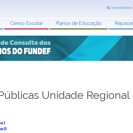
TRANSPARÊNC
Censo Escolar
Planos de Educação
Repass
Públicas Unidade Regional 
o I
o II