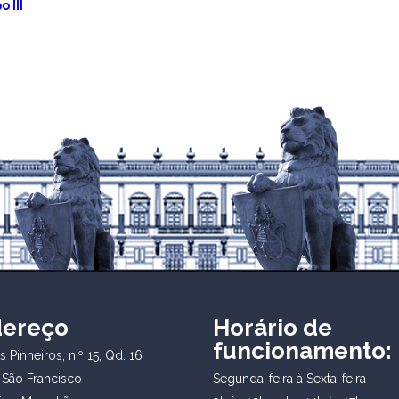
 III
dereço
Horário de
funcionamento:
 Pinheiros, n.º 15, Qd. 16
 São Francisco
Segunda-feira à Sexta-feira