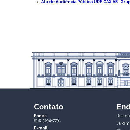
Ata de Audiência Pública URE CAXIAS- Grupo
Contato
En
Fones
:
Rua dos
(98) 3194-7791
Jardim
E-mail
: