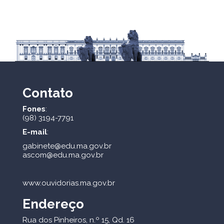
Contato
Fones
:
(98) 3194-7791
E-mail
:
gabinete@edu.ma.gov.br
ascom@edu.ma.gov.br
www.ouvidorias.ma.gov.br
Endereço
Rua dos Pinheiros, n.º 15, Qd. 16