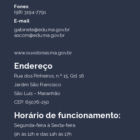
Fones
:
(98) 3194-7791
E-mail
:
gabinete@edu.ma.gov.br
ascom@edu.ma.gov.br
www.ouvidorias.ma.gov.br
Endereço
Rua dos Pinheiros, n.º 15, Qd. 16
Jardim São Francisco
São Luís – Maranhão
CEP: 65076-250
Horário de funcionamento:
Segunda-feira à Sexta-feira
9h às 12h e das 14h às 17h