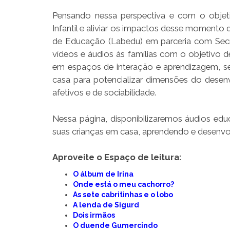
Pensando nessa perspectiva e com o objet
Infantil e aliviar os impactos desse momento 
de Educação (Labedu) em parceria com Secre
vídeos e áudios às famílias com o objetivo
em espaços de interação e aprendizagem, se
casa para potencializar dimensões do desenv
afetivos e de sociabilidade.
Nessa página, disponibilizaremos áudios educ
suas crianças em casa, aprendendo e desenvo
Aproveite o Espaço de leitura:
O álbum de Irina
Onde está o meu cachorro?
As sete cabritinhas e o lobo
A lenda de Sigurd
Dois irmãos
O duende Gumercindo