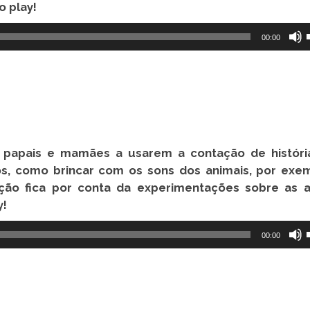
o play!
00:00
a papais e mamães a usarem a contação de
histór
s, como brincar com os sons dos animais, por exem
ação fica por conta da experimentações sobre as 
y!
00:00