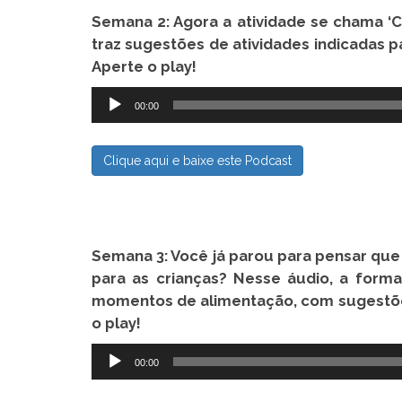
Semana 2: Agora a atividade se chama ‘C
traz sugestões de atividades indicadas p
Aperte o play!
Tocador
00:00
de
áudio
Clique aqui e baixe este Podcast
Semana 3: Você já parou para pensar qu
para as crianças? Nesse áudio, a forma
momentos de alimentação, com sugestões 
o play!
Tocador
00:00
de
áudio