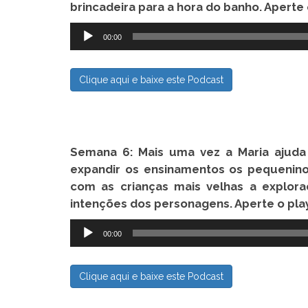
brincadeira para a hora do banho. Aperte 
Tocador
00:00
de
áudio
Clique aqui e baixe este Podcast
Semana 6: Mais uma vez a Maria ajud
expandir os ensinamentos os pequenino
com as crianças mais velhas a explor
intenções dos personagens. Aperte o pla
Tocador
00:00
de
áudio
Clique aqui e baixe este Podcast