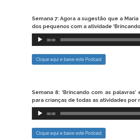
Semana 7: Agora a sugestão que a Maria p
dos pequenos com a atividade ‘Brincand
Tocador
00:00
de
áudio
Clique aqui e baixe este Podcast
Semana 8: ‘Brincando com as palavras’ e
para crianças de todas as atividades por
Tocador
00:00
de
áudio
Clique aqui e baixe este Podcast