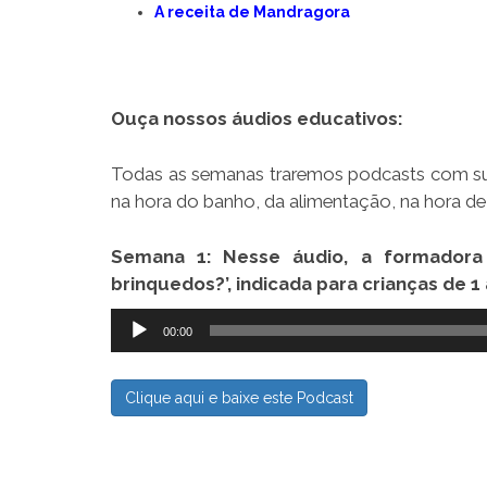
A receita de Mandragora
Ouça nossos áudios educativos:
Todas as semanas traremos podcasts com sug
na hora do banho, da alimentação, na hora de d
Semana 1: Nesse áudio, a formadora 
brinquedos?’, indicada para crianças de 1 
Tocador
00:00
de
áudio
Clique aqui e baixe este Podcast