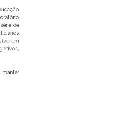
Educação
boratório
série de
tidianos
estão em
nitivos,
a manter