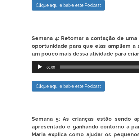
Clique aqui e baixe este Podcast
Semana 4:
Retomar a contação de uma h
oportunidade para que elas ampliem a s
um pouco mais dessa atividade para crianç
Tocador
00:00
de
áudio
Clique aqui e baixe este Podcast
Semana 5: As crianças estão sendo a
apresentado e ganhando contorno a part
Maria explica como ajudar os pequeno