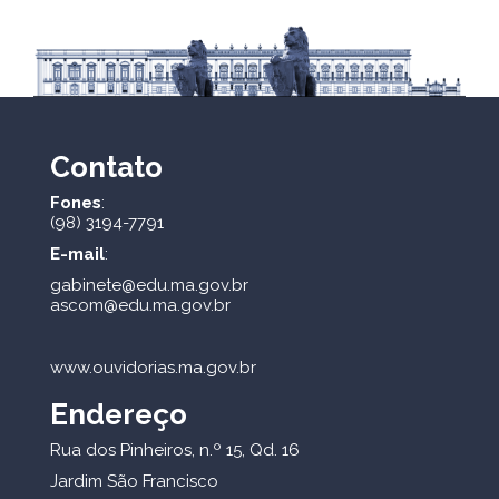
Contato
Fones
:
(98) 3194-7791
E-mail
:
gabinete@edu.ma.gov.br
ascom@edu.ma.gov.br
www.ouvidorias.ma.gov.br
Endereço
Rua dos Pinheiros, n.º 15, Qd. 16
Jardim São Francisco