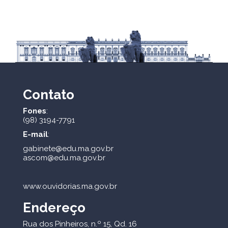
Contato
Fones
:
(98) 3194-7791
E-mail
:
gabinete@edu.ma.gov.br
ascom@edu.ma.gov.br
www.ouvidorias.ma.gov.br
Endereço
Rua dos Pinheiros, n.º 15, Qd. 16