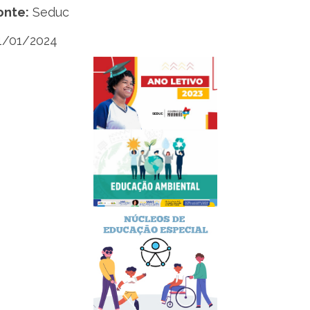
onte:
Seduc
1/01/2024