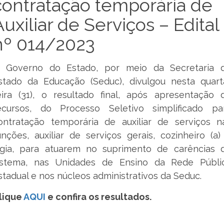
contratação temporária de
Auxiliar de Serviços – Edital
nº 014/2023
 Governo do Estado, por meio da Secretaria 
stado da Educação (Seduc), divulgou nesta quart
eira (31), o resultado final, após apresentação 
ecursos, do Processo Seletivo simplificado pa
ontratação temporária de auxiliar de serviços n
unções, auxiliar de serviços gerais, cozinheiro (a)
igia, para atuarem no suprimento de carências 
istema, nas Unidades de Ensino da Rede Públi
stadual e nos núcleos administrativos da Seduc.
lique
AQUI
e confira os resultados.