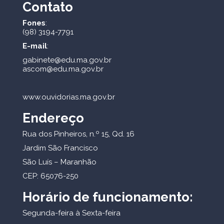
Contato
Fones
:
(98) 3194-7791
E-mail
:
gabinete@edu.ma.gov.br
ascom@edu.ma.gov.br
www.ouvidorias.ma.gov.br
Endereço
Rua dos Pinheiros, n.º 15, Qd. 16
Jardim São Francisco
São Luís – Maranhão
CEP: 65076-250
Horário de funcionamento:
Segunda-feira à Sexta-feira