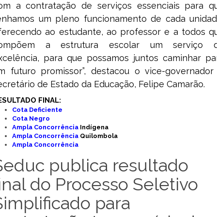
om a contratação de serviços essenciais para q
enhamos um pleno funcionamento de cada unidad
ferecendo ao estudante, ao professor e a todos q
ompõem a estrutura escolar um serviço 
xcelência, para que possamos juntos caminhar pa
m futuro promissor”, destacou o vice-governador
ecretário de Estado da Educação, Felipe Camarão.
ESULTADO FINAL:
Cota Deficiente
Cota Negro
Ampla Concorrência
Indígena
Ampla Concorrência
Quilombola
Ampla Concorrência
Seduc publica resultado
final do Processo Seletivo
Simplificado para