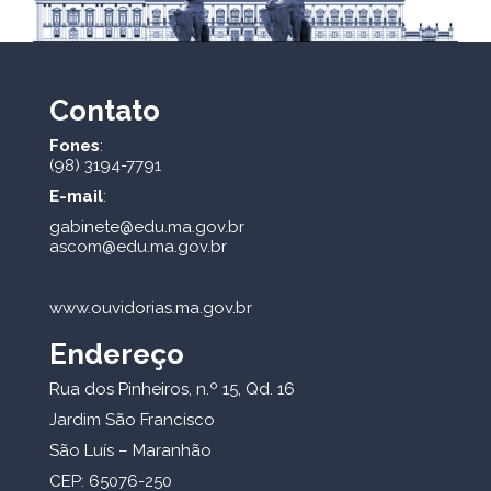
Contato
Fones
:
(98) 3194-7791
E-mail
:
gabinete@edu.ma.gov.br
ascom@edu.ma.gov.br
www.ouvidorias.ma.gov.br
Endereço
Rua dos Pinheiros, n.º 15, Qd. 16
Jardim São Francisco
São Luís – Maranhão
CEP: 65076-250