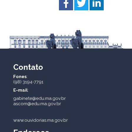
Contato
Fones
:
(98) 3194-7791
E-mail
:
gabinete@edu.ma.gov.br
ascom@edu.ma.gov.br
www.ouvidorias.ma.gov.br