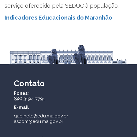
serviço oferecido pela SEDUC à população.
Indicadores Educacionais do Maranhão
Contato
Fones
:
(98) 3194-7791
E-mail
:
gabinete@edu.ma.gov.br
ascom@edu.ma.gov.br