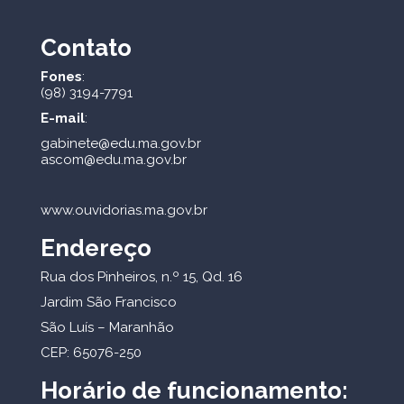
Contato
Fones
:
(98) 3194-7791
E-mail
:
gabinete@edu.ma.gov.br
ascom@edu.ma.gov.br
www.ouvidorias.ma.gov.br
Endereço
Rua dos Pinheiros, n.º 15, Qd. 16
Jardim São Francisco
São Luís – Maranhão
CEP: 65076-250
Horário de funcionamento: