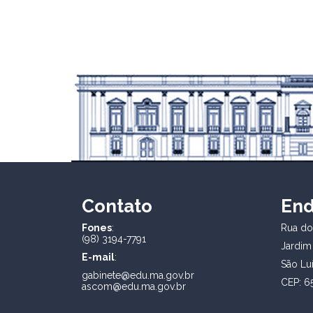
Contato
En
Fones
:
Rua dos
(98) 3194-7791
Jardim
E-mail
:
São Lu
gabinete@edu.ma.gov.br
CEP: 6
ascom@edu.ma.gov.br