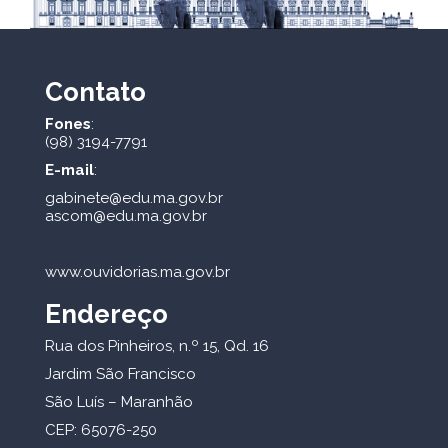
Contato
Fones
:
(98) 3194-7791
E-mail
:
gabinete@edu.ma.gov.br
ascom@edu.ma.gov.br
www.ouvidorias.ma.gov.br
Endereço
Rua dos Pinheiros, n.º 15, Qd. 16
Jardim São Francisco
São Luís – Maranhão
CEP: 65076-250