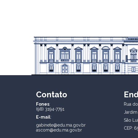
Contato
En
Fones
:
Rua dos
(98) 3194-7791
Jardim
E-mail
:
São Lu
gabinete@edu.ma.gov.br
CEP: 6
ascom@edu.ma.gov.br