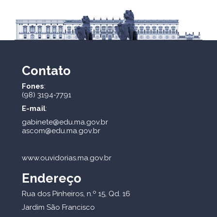
Contato
Fones
:
(98) 3194-7791
E-mail
:
gabinete@edu.ma.gov.br
ascom@edu.ma.gov.br
www.ouvidorias.ma.gov.br
Endereço
Rua dos Pinheiros, n.º 15, Qd. 16
Jardim São Francisco