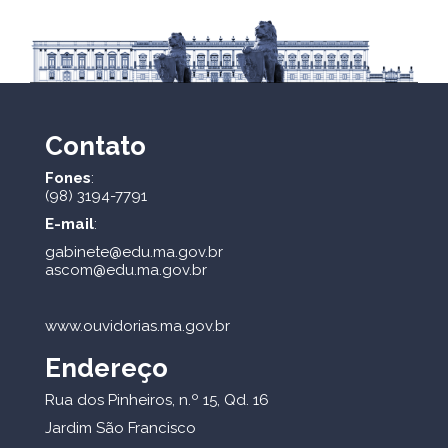
Contato
Fones
:
(98) 3194-7791
E-mail
:
gabinete@edu.ma.gov.br
ascom@edu.ma.gov.br
www.ouvidorias.ma.gov.br
Endereço
Rua dos Pinheiros, n.º 15, Qd. 16
Jardim São Francisco