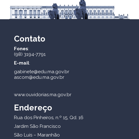
Contato
Fones
:
(98) 3194-7791
E-mail
:
gabinete@edu.ma.gov.br
ascom@edu.ma.gov.br
www.ouvidorias.ma.gov.br
Endereço
Rua dos Pinheiros, n.º 15, Qd. 16
Jardim São Francisco
São Luís – Maranhão