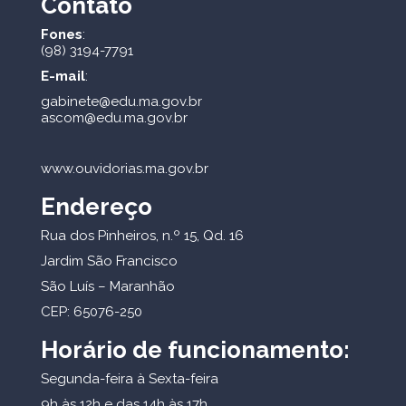
Contato
Fones
:
(98) 3194-7791
E-mail
:
gabinete@edu.ma.gov.br
ascom@edu.ma.gov.br
www.ouvidorias.ma.gov.br
Endereço
Rua dos Pinheiros, n.º 15, Qd. 16
Jardim São Francisco
São Luís – Maranhão
CEP: 65076-250
Horário de funcionamento:
Segunda-feira à Sexta-feira
9h às 12h e das 14h às 17h