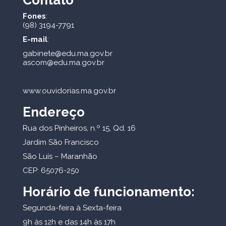
Fones
:
(98) 3194-7791
E-mail
:
gabinete@edu.ma.gov.br
ascom@edu.ma.gov.br
www.ouvidorias.ma.gov.br
Endereço
Rua dos Pinheiros, n.º 15, Qd. 16
Jardim São Francisco
São Luís – Maranhão
CEP: 65076-250
Horário de funcionamento:
Segunda-feira à Sexta-feira
9h às 12h e das 14h às 17h