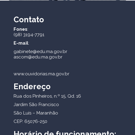
Contato
Fones
:
(98) 3194-7791
E-mail
:
gabinete@edu.ma.gov.br
ascom@edu.ma.gov.br
www.ouvidorias.ma.gov.br
Endereço
Rua dos Pinheiros, n.º 15, Qd. 16
Jardim São Francisco
São Luís – Maranhão
CEP: 65076-250
Horário de funcionamento: