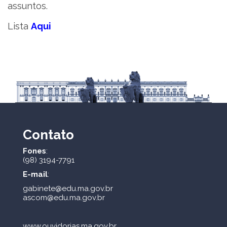
assuntos.
Lista
Aqui
Contato
Fones
:
(98) 3194-7791
E-mail
:
gabinete@edu.ma.gov.br
ascom@edu.ma.gov.br
www.ouvidorias.ma.gov.br