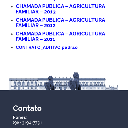
CHAMADA PUBLICA – AGRICULTURA
FAMILIAR – 2013
CHAMADA PUBLICA – AGRICULTURA
FAMILIAR – 2012
CHAMADA PUBLICA – AGRICULTURA
FAMILIAR – 2011
CONTRATO_ADITIVO padrão
Contato
Fones
:
(98) 3194-7791