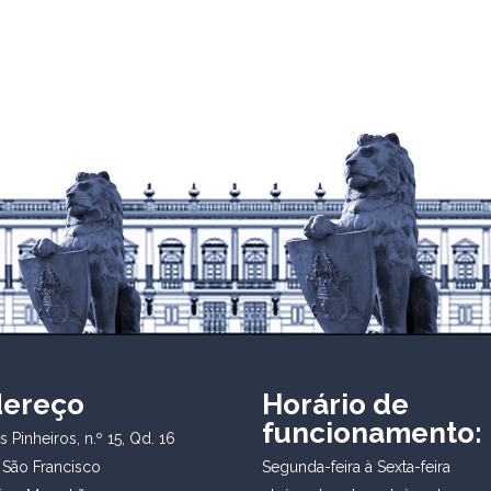
dereço
Horário de
funcionamento:
 Pinheiros, n.º 15, Qd. 16
 São Francisco
Segunda-feira à Sexta-feira