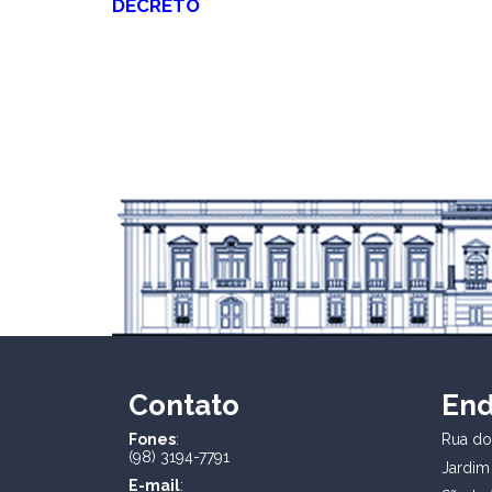
DECRETO
Contato
En
Fones
:
Rua dos
(98) 3194-7791
Jardim
E-mail
: