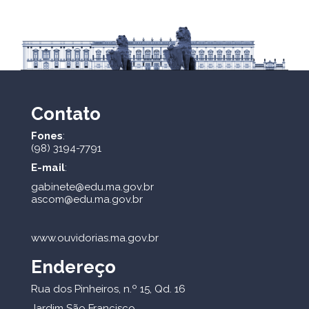
Contato
Fones
:
(98) 3194-7791
E-mail
:
gabinete@edu.ma.gov.br
ascom@edu.ma.gov.br
www.ouvidorias.ma.gov.br
Endereço
Rua dos Pinheiros, n.º 15, Qd. 16
Jardim São Francisco