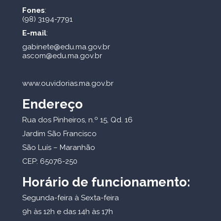
Fones
:
(98) 3194-7791
E-mail
:
gabinete@edu.ma.gov.br
ascom@edu.ma.gov.br
www.ouvidorias.ma.gov.br
Endereço
Rua dos Pinheiros, n.º 15, Qd. 16
Jardim São Francisco
São Luís – Maranhão
CEP: 65076-250
Horário de funcionamento:
Segunda-feira à Sexta-feira
9h às 12h e das 14h às 17h