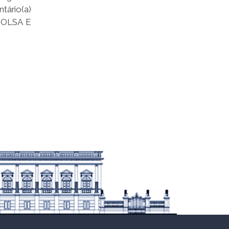
tário(a)
BOLSA E