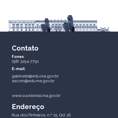
Contato
Fones
:
(98) 3194-7791
E-mail
:
gabinete@edu.ma.gov.br
ascom@edu.ma.gov.br
www.ouvidorias.ma.gov.br
Endereço
Rua dos Pinheiros, n.º 15, Qd. 16