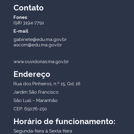
Contato
Fones
:
(98) 3194-7791
E-mail
:
gabinete@edu.ma.gov.br
ascom@edu.ma.gov.br
www.ouvidorias.ma.gov.br
Endereço
Rua dos Pinheiros, n.º 15, Qd. 16
Jardim São Francisco
São Luís – Maranhão
CEP: 65076-250
Horário de funcionamento:
Segunda-feira à Sexta-feira