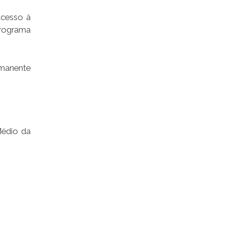
acesso à
programa
rmanente
Médio da