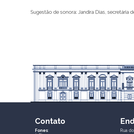
Sugestão de sonora: Jandira Dias, secretária
Contato
En
Fones
:
Rua dos