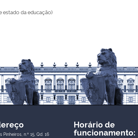
 de estado da educação)
dereço
Horário de
funcionamento:
 Pinheiros, n.º 15, Qd. 16