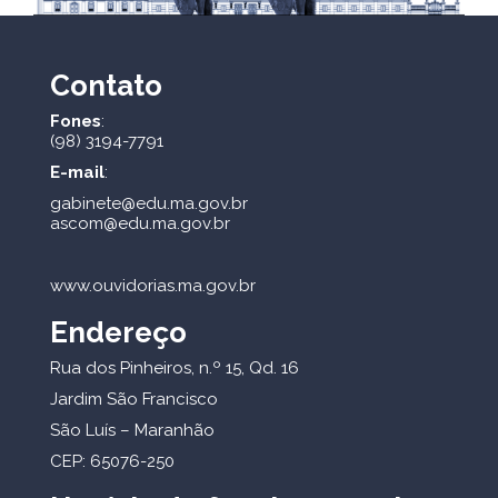
Contato
Fones
:
(98) 3194-7791
E-mail
:
gabinete@edu.ma.gov.br
ascom@edu.ma.gov.br
www.ouvidorias.ma.gov.br
Endereço
Rua dos Pinheiros, n.º 15, Qd. 16
Jardim São Francisco
São Luís – Maranhão
CEP: 65076-250