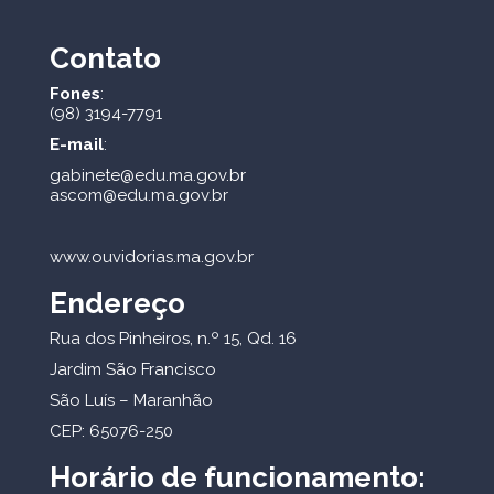
Contato
Fones
:
(98) 3194-7791
E-mail
:
gabinete@edu.ma.gov.br
ascom@edu.ma.gov.br
www.ouvidorias.ma.gov.br
Endereço
Rua dos Pinheiros, n.º 15, Qd. 16
Jardim São Francisco
São Luís – Maranhão
CEP: 65076-250
Horário de funcionamento: