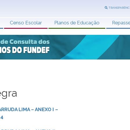
TRANSPARÊNC
Censo Escolar
Planos de Educação
Repass
egra
RRUDA LIMA – ANEXO I –
24