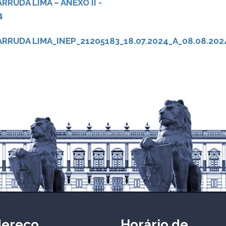
RUDA LIMA – ANEXO II -
4
RRUDA LIMA_INEP_21205183_18.07.2024_A_08.08.202
dereço
Horário de