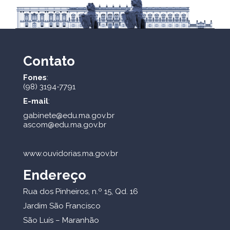
Contato
Fones
:
(98) 3194-7791
E-mail
:
gabinete@edu.ma.gov.br
ascom@edu.ma.gov.br
www.ouvidorias.ma.gov.br
Endereço
Rua dos Pinheiros, n.º 15, Qd. 16
Jardim São Francisco
São Luís – Maranhão