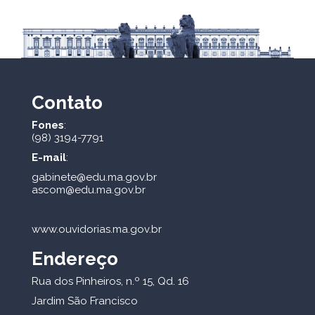
Contato
Fones
:
(98) 3194-7791
E-mail
:
gabinete@edu.ma.gov.br
ascom@edu.ma.gov.br
www.ouvidorias.ma.gov.br
Endereço
Rua dos Pinheiros, n.º 15, Qd. 16
Jardim São Francisco