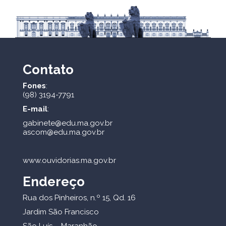
Contato
Fones
:
(98) 3194-7791
E-mail
:
gabinete@edu.ma.gov.br
ascom@edu.ma.gov.br
www.ouvidorias.ma.gov.br
Endereço
Rua dos Pinheiros, n.º 15, Qd. 16
Jardim São Francisco