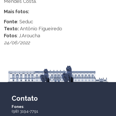
Mendes Costa.
Mais fotos:
Fonte
: Seduc
Texto:
Antônio Figueiredo
Fotos
: J.Aroucha
24/06/2022
Contato
Fones
:
(98) 3194-7791