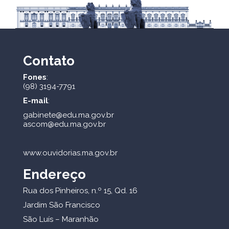
Contato
Fones
:
(98) 3194-7791
E-mail
:
gabinete@edu.ma.gov.br
ascom@edu.ma.gov.br
www.ouvidorias.ma.gov.br
Endereço
Rua dos Pinheiros, n.º 15, Qd. 16
Jardim São Francisco
São Luís – Maranhão