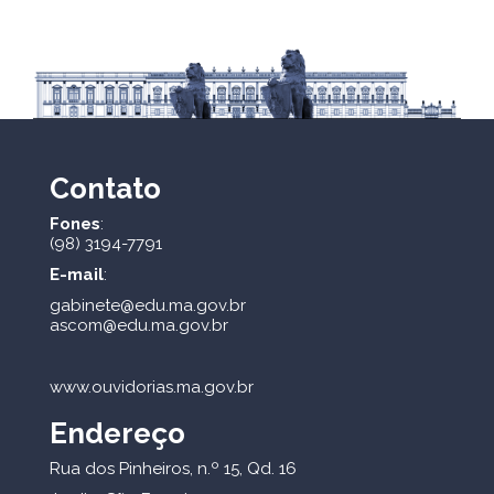
Contato
Fones
:
(98) 3194-7791
E-mail
:
gabinete@edu.ma.gov.br
ascom@edu.ma.gov.br
www.ouvidorias.ma.gov.br
Endereço
Rua dos Pinheiros, n.º 15, Qd. 16