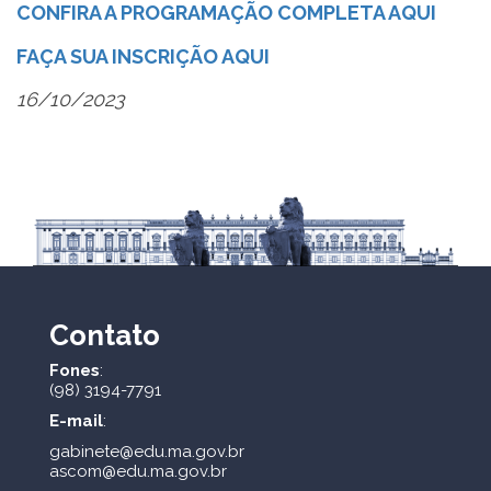
CONFIRA A PROGRAMAÇÃO COMPLETA AQUI
FAÇA SUA INSCRIÇÃO AQUI
16/10/2023
Contato
Fones
:
(98) 3194-7791
E-mail
:
gabinete@edu.ma.gov.br
ascom@edu.ma.gov.br