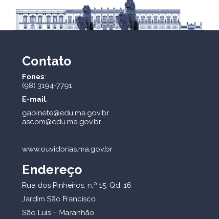
Contato
Fones
:
(98) 3194-7791
E-mail
:
gabinete@edu.ma.gov.br
ascom@edu.ma.gov.br
www.ouvidorias.ma.gov.br
Endereço
Rua dos Pinheiros, n.º 15, Qd. 16
Jardim São Francisco
São Luís – Maranhão