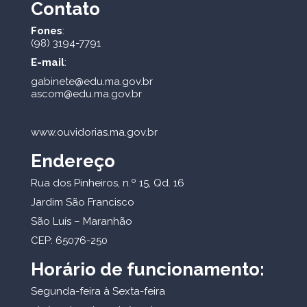
Contato
Fones
:
(98) 3194-7791
E-mail
:
gabinete@edu.ma.gov.br
ascom@edu.ma.gov.br
www.ouvidorias.ma.gov.br
Endereço
Rua dos Pinheiros, n.º 15, Qd. 16
Jardim São Francisco
São Luís – Maranhão
CEP: 65076-250
Horário de funcionamento:
Segunda-feira à Sexta-feira