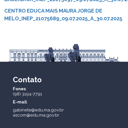
CENTRO EDUCA MAIS MAURA JORGE DE
MELO_INEP_21075689_09.07.2025_A_30.07.2025
Contato
Fones
:
(98) 3194-7791
E-mail
:
gabinete@edu.ma.gov.br
ascom@edu.ma.gov.br