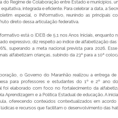
do Regime de Colaboração entre Estado e municípios, 
itativa, integrada e eficiente. Para celebrar a data, a Secr
tim especial, o INformativo, reunindo as principais co
ruto direto dessa articulação federativa.
ormativo está o IDEB de 5,1 nos Anos Iniciais, enquanto 
ltado expressivo, diz respeito ao índice de alfabetização das
%, superando a meta nacional prevista para 2026. Ess
ais alfabetizam crianças, subindo da 23ª para a 10ª colo
ração, o Governo do Maranhão realizou a entrega de 
esa para professores e estudantes do 1º e 2º ano do
al foi elaborado com foco no fortalecimento da alfabeti
ela Aprendizagem e à Política Estadual de educação. A inicia
aula, oferecendo conteúdos contextualizados em acord
des lúdicas e recursos que facilitam o desenvolvimento das ha