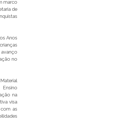
um marco
etaria de
nquistas
nos Anos
 crianças
e avanço
cação no
Material
 Ensino
zação na
tiva visa
o com as
bilidades