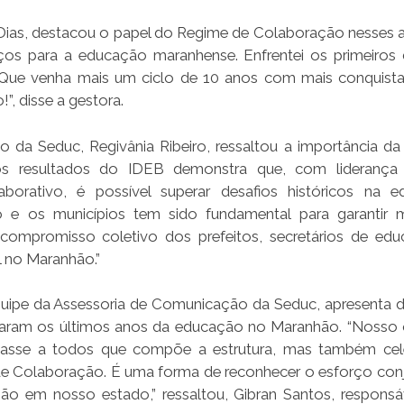
 Dias, destacou o papel do Regime de Colaboração nesses 
nços para a educação maranhense. Enfrentei os primeiros 
 Que venha mais um ciclo de 10 anos com mais conquista
”, disse a gestora.
da Seduc, Regivânia Ribeiro, ressaltou a importância da 
os resultados do IDEB demonstra que, com liderança 
borativo, é possível superar desafios históricos na 
 e os municípios tem sido fundamental para garantir 
compromisso coletivo dos prefeitos, secretários de ed
l no Maranhão.”
quipe da Assessoria de Comunicação da Seduc, apresenta 
caram os últimos anos da educação no Maranhão. “Nosso 
lizasse a todos que compõe a estrutura, mas também cel
e Colaboração. É uma forma de reconhecer o esforço con
o em nosso estado,” ressaltou, Gibran Santos, responsá