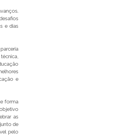
avanços.
desafios
s e dias
parceria
técnica,
educação
melhores
ucação e
de forma
objetivo
ebrar as
junto de
vel pelo