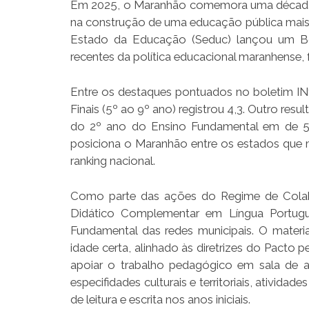
Em 2025, o Maranhão comemora uma década 
na construção de uma educação pública mais equ
Estado da Educação (Seduc) lançou um Bole
recentes da política educacional maranhense, f
Entre os destaques pontuados no boletim INf
Finais (5º ao 9º ano) registrou 4,3. Outro resu
do 2º ano do Ensino Fundamental em de 56
posiciona o Maranhão entre os estados que m
ranking nacional.
Como parte das ações do Regime de Colabo
Didático Complementar em Língua Portugu
Fundamental das redes municipais. O materi
idade certa, alinhado às diretrizes do Pacto p
apoiar o trabalho pedagógico em sala de 
especifidades culturais e territoriais, ativida
de leitura e escrita nos anos iniciais.